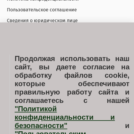
Пользовательское соглашение
Сведения о юридическом лице
Блог
Галерея
Продолжая использовать наш
Ход строительства
сайт, вы даете согласие на
Услуги
обработку файлов cookie,
Застройщик
которые обеспечивают
правильную работу сайта и
Документы
соглашаетесь с нашей
Новости недвижимости
"Политикой
Вопросы
конфиденциальности
и
безопасности"
и
Любая информация, представленная на данном сайте,
"
Пользовательским