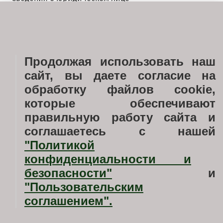
Блог
Галерея
Продолжая использовать наш
Ход строительства
сайт, вы даете согласие на
Услуги
обработку файлов cookie,
Застройщик
которые обеспечивают
правильную работу сайта и
Документы
соглашаетесь с нашей
Новости недвижимости
"Политикой
Вопросы
конфиденциальности
и
безопасности"
и
Любая информация, представленная на данном сайте,
"
Пользовательским
носит исключительно информационный характер и ни при
соглашением".
каких условиях не является публичной офертой,
определяемой положениями статьи 437 ГК РФ.