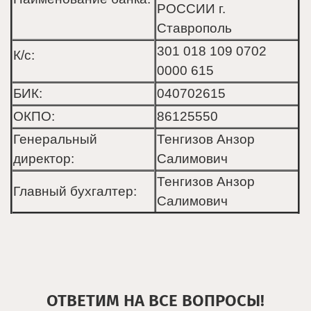
РОССИИ г.
Ставрополь
301 018 109 0702
К/с:
0000 615
БИК:
040702615
ОКПО:
86125550
Генеральный
Тенгизов Анзор
директор:
Салимович
Тенгизов Анзор
Главный бухгалтер:
Салимович
ОТВЕТИМ НА ВСЕ ВОПРОСЫ!