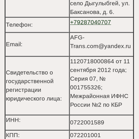
село Дыгулыбгей, ул.
Баксанова, д. 6.
+79287040707
Телефон:
AFG-
Email:
Trans.com@yandex.ru
1120718000864 от 11
сентября 2012 года;
Свидетельство о
Серия 07, №
государственной
001755326;
регистрации
Межрайонная ИФНС
юридического лица:
России №2 по КБР
ИНН:
0722001589
КПП:
072201001