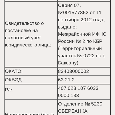
Серия 07,
№001577852 от 11
сентября 2012 года;
Свидетельство о
выдано:
постановке на
Межрайонной ИФНС
налоговый учет
России № 2 по КБР
юридического лица:
(Территориальный
участок № 0722 по г.
Баксану)
ОКАТО:
83403000002
ОКВЭД:
63.21.2
407 028 107 6033
Р/с:
0000 133
Отделение № 5230
СБЕРБАНКА
Наименование банка: